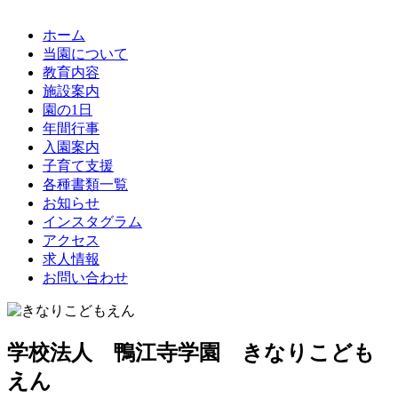
ホーム
当園について
教育内容
施設案内
園の1日
年間行事
入園案内
子育て支援
各種書類一覧
お知らせ
インスタグラム
アクセス
求人情報
お問い合わせ
学校法人 鴨江寺学園 きなりこども
えん