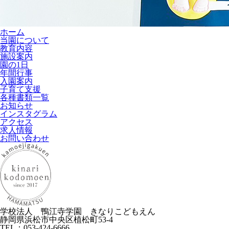
ホーム
当園について
教育内容
施設案内
園の1日
年間行事
入園案内
子育て支援
各種書類一覧
お知らせ
インスタグラム
アクセス
求人情報
お問い合わせ
学校法人 鴨江寺学園 きなりこどもえん
静岡県浜松市中央区植松町53-4
TEL：053-424-6666