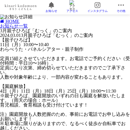
お知らせ
アクセス
インスタグラム
その他
HOME
お知らせ一覧
3月親子ひろば「むっく」のご案内
2024.03.01
3月親子ひろば「むっく」のご案内
【親子ひろば】
11日（月）10:00〜10:40
わらべうた・パネルシアター・親子制作
定員15組
とさせていただきます。お電話でご予約ください（受
付時間：平日10〜16時）。
定員になり次第、締め切らせていただきますのでご了承下さ
い。
人数や対象年齢により、一部内容が変わることもあります。
【園庭解放】
4日（月）11日（月）18日（月）25日（月）10:00〜11:30
※親子ひろば、園庭開放のいずれの日も園庭を解放いたしま
す。（雨天の場合：ホール）
育児相談、食育相談も受け付けています！
注）園庭開放も人数把握のため、事前にお電話でお申し込みを
お願いします！
※ 駐車場に限りがありますので、なるべく徒歩か自転車でお
越しください。