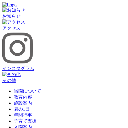
お知らせ
アクセス
インスタグラム
その他
当園について
教育内容
施設案内
園の1日
年間行事
子育て支援
入園案内