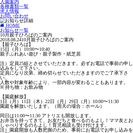
入園案内
各種書類一覧
求人情報
お問い合わせ
HOME
お知らせ一覧
10月親子ひろばのご案内
2018.08.24
10月親子ひろばのご案内
【親子ひろば】
15日（月）10:00〜10:40
親子ふれあい遊び・親子製作・紙芝居
注）定員25組とさせていただきます。必ずお電話で事前の申し
込みをして下さい。
定員になり次第、締め切らせていただきますのでご了承下さ
い。
人数や対象年齢により、一部内容が変わることもあります。
※ 持ち物：お飲み物
【園庭解放】
1日（月）11日（木）22日（月）29日（月）10:00〜11:30
園庭を解放いたします。（雨天の場合：ホール）
同日は11:00〜11:30 アトリエも開放します。
お弁当を持ってきて、お友だちと食べるのもよし！ママ友とお
しゃべりするのもよし！育児相談も受け付けます。
注）園庭開放も人数把握のため、事前にお電話でお申し込みを