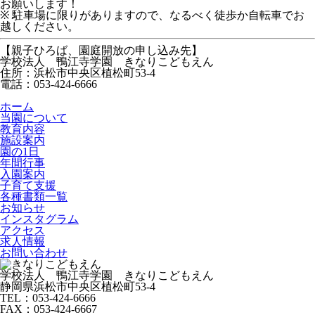
お願いします！
※ 駐車場に限りがありますので、なるべく徒歩か自転車でお
越しください。
【親子ひろば、園庭開放の申し込み先】
学校法人 鴨江寺学園 きなりこどもえん
住所：浜松市中央区植松町53-4
電話：053-424-6666
ホーム
当園について
教育内容
施設案内
園の1日
年間行事
入園案内
子育て支援
各種書類一覧
お知らせ
インスタグラム
アクセス
求人情報
お問い合わせ
学校法人 鴨江寺学園 きなりこどもえん
静岡県浜松市中央区植松町53-4
TEL：053-424-6666
FAX：053-424-6667